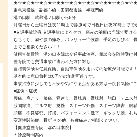
★☆★☆★☆★☆★☆★★☆★☆★☆★☆★☆★★☆★☆★☆
東急東横線・副都心線・田園都市線・半蔵門線
溝の口駅 武蔵溝ノ口駅から5分！
月曜日から土曜日は夜21時まで診療可で日祝日は夜20時までで
■交通事故診療 交通事故によるケガ、痛みの治療は当院で受け
むちうち、肩や腰の痛み、バレリュー症候群、手足のしびれ、
までご相談ください！！
健康堂整骨院 溝の口本院は交通事故治療、相談会を随時受け
整骨院でも交通事故に遭われた方に対し
自賠責保険や任意保険、自動車保険を用いての治療が可能です
基本的に窓口負担は0円での施術可能です。
事故治療に少しでも不安や気になる点がある方は一度お気軽に
■症例・症状
腰痛、肩こり、膝痛、寝違え、野球肩、野球肘、脱臼、テニス肘、
股関節痛、ゴルフ肘、捻挫、スポーツ外傷、スポーツ障害、腱鞘
頭痛、不良姿勢、打撲、パフォーマンス低下、ギックリ腰、む
変形性関節症、骨折 その他、各種痛みご相談ください。
【健康堂整骨院 溝の口本院】
＊診療時間案内