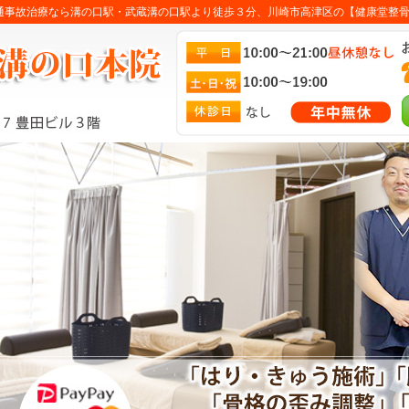
通事故治療なら溝の口駅・武蔵溝の口駅より徒歩３分、川崎市高津区の【健康堂整骨