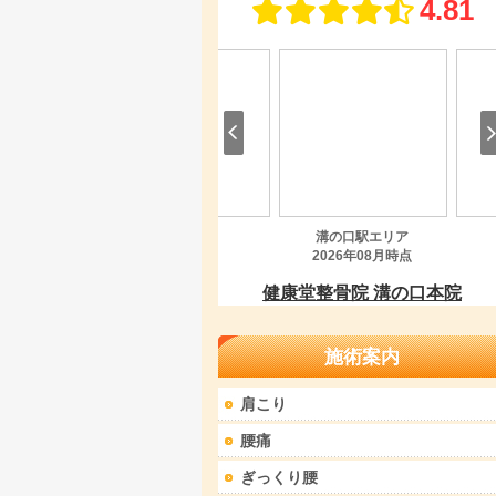
施術案内
肩こり
腰痛
ぎっくり腰