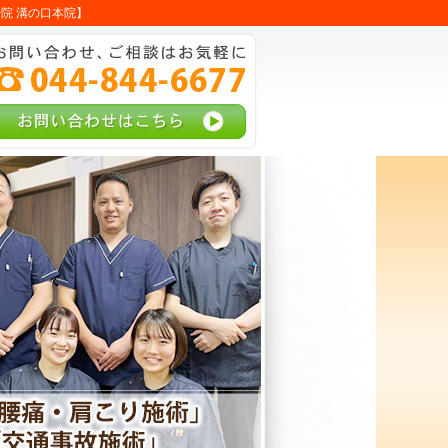
院 溝の口本院】