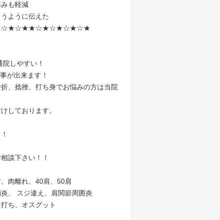
痛みも軽減
らうように伝えた
★☆★☆★★☆★☆★☆★☆★
通院しやすい！
る事が出来ます！
骨折、捻挫、打ち身でお悩みの方は当院
付けしております。
！！
ご相談下さい！！
肉離れ、40肩、50肩
炎、 スジ違え、肩関節周囲炎
ち打ち、オスグット