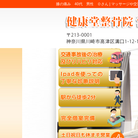
膝の痛み 40代 男性 Ｏさん |
マッサージや交