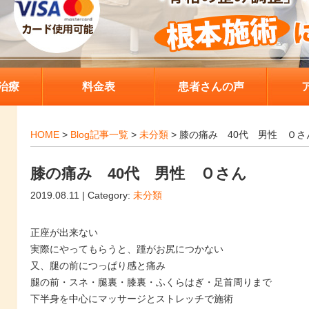
治療
料金表
患者さんの声
HOME
>
Blog記事一覧
>
未分類
> 膝の痛み 40代 男性 Ｏさ
膝の痛み 40代 男性 Ｏさん
2019.08.11 | Category:
未分類
正座が出来ない
実際にやってもらうと、踵がお尻につかない
又、腿の前につっぱり感と痛み
腿の前・スネ・腿裏・膝裏・ふくらはぎ・足首周りまで
下半身を中心にマッサージとストレッチで施術