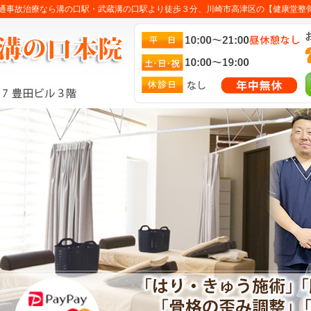
通事故治療なら溝の口駅・武蔵溝の口駅より徒歩３分、川崎市高津区の【健康堂整骨