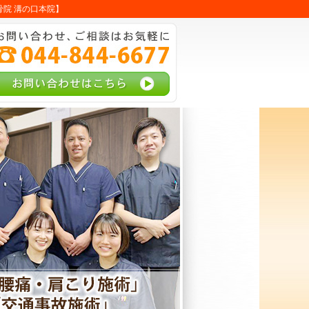
院 溝の口本院】