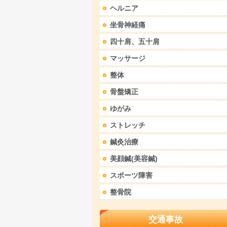
ヘルニア
坐骨神経痛
四十肩、五十肩
マッサージ
整体
骨盤矯正
ゆがみ
ストレッチ
鍼灸治療
美顔鍼(美容鍼)
スポーツ障害
整骨院
交通事故