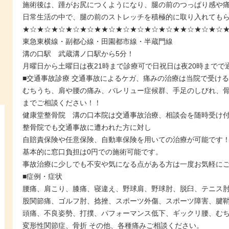
施術後は、踵がお尻につくようになり、腿の前のつっぱり感や
日常生活の中で、腿の前のストレッチを積極的に取り入れても
★☆★☆★☆★☆★☆★★☆★☆★☆★☆★☆★★☆★☆★☆
東急東横線・副都心線・田園都市線・半蔵門線
溝の口駅 武蔵溝ノ口駅から5分！
月曜日から土曜日は夜21時まで診療可で日祝日は夜20時までで
■交通事故診療 交通事故によるケガ、痛みの治療は当院で受け
むちうち、肩や腰の痛み、バレリュー症候群、手足のしびれ、
までご相談ください！！
健康堂整骨院 溝の口本院は交通事故治療、相談会を随時受け
整骨院でも交通事故に遭われた方に対し
自賠責保険や任意保険、自動車保険を用いての治療が可能です
基本的に窓口負担は0円での施術可能です。
事故治療に少しでも不安や気になる点がある方は一度お気軽に
■症例・症状
腰痛、肩こり、膝痛、寝違え、野球肩、野球肘、脱臼、テニス肘、
股関節痛、ゴルフ肘、捻挫、スポーツ外傷、スポーツ障害、腱鞘
頭痛、不良姿勢、打撲、パフォーマンス低下、ギックリ腰、む
変形性関節症、骨折 その他、各種痛みご相談ください。