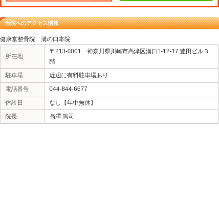
【健康堂整骨院 溝の口本院】
＊診療時間案内
年中無休
月曜日～土曜日： 11:00～21:00
日曜日・祝日 ： 11:00～20:00
神奈川県川崎市高津区溝口1-12-17豊田ビル3階
ＴＥＬ 044-844-6677
«
首が回らない Ｅさん 30代 女性
前腕の痛み