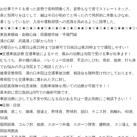
HOME
>
Blog記事一覧
>
未分類
> 指先のしびれ Ｓさん
指先のしびれ Ｓさん 30代 男性
2019.07.01 | Category:
未分類
お仕事でＰＣを座った姿勢で長時間働く方。姿勢もなで
肩と頚周りをほぐして、鍼は今日が初めてと伺ったので
暑くなっているが、入浴や運動習慣への意識を高めるよ
★☆★☆★☆★☆★☆★★☆★☆★☆★☆★☆★★☆★
東急東横線・副都心線・田園都市線・半蔵門線
溝の口駅 武蔵溝ノ口駅から5分！
月曜日から土曜日は夜21時まで診療可で日祝日は夜20