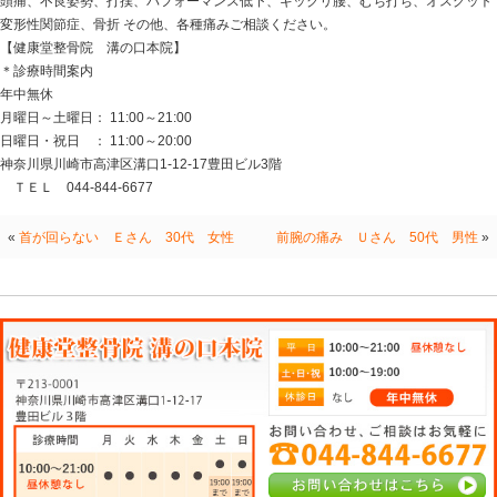
■交通事故診療 交通事故によるケガ、痛みの治療は当院
むちうち、肩や腰の痛み、バレリュー症候群、手足のし
でお悩みの方は当院までご相談ください！！
健康堂整骨院 溝の口本院は交通事故治療、相談会を随
整骨院でも交通事故に遭われた方に対し
自賠責保険や任意保険、自動車保険を用いての治療が可
基本的に窓口負担は0円での施術可能です。
事故治療に少しでも不安や気になる点がある方は一度お
■症例・症状
腰痛、肩こり、膝痛、寝違え、野球肩、野球肘、脱臼、テ
50肩
股関節痛、ゴルフ肘、捻挫、スポーツ外傷、スポーツ障害
関節周囲炎
頭痛、不良姿勢、打撲、パフォーマンス低下、ギックリ
変形性関節症、骨折 その他、各種痛みご相談ください。