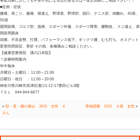
まずは走る距離を極端に短い距離から始めるように指導
ォーキングを入れてからまた走ってみる等、提案もしま
★☆★☆★☆★☆★☆★★☆★☆★☆★☆★☆★★☆★
東急東横線・副都心線・田園都市線・半蔵門線
溝の口駅 武蔵溝ノ口駅から5分！
月曜日から土曜日は夜21時まで診療可で日祝日は夜20
■交通事故診療 交通事故によるケガ、痛みの治療は当院
むちうち、肩や腰の痛み、バレリュー症候群、手足のし
でお悩みの方は当院までご相談ください！！
健康堂整骨院 溝の口本院は交通事故治療、相談会を随
整骨院でも交通事故に遭われた方に対し
自賠責保険や任意保険、自動車保険を用いての治療が可
基本的に窓口負担は0円での施術可能です。
事故治療に少しでも不安や気になる点がある方は一度お
■症例・症状