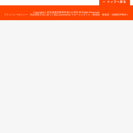
健康堂整骨院 溝の口本院
〒213-0001 神奈川県川崎市高津区溝口
所在地
階
駐車場
近辺に有料駐車場あり
電話番号
044-844-6677
休診日
なし【年中無休】
院長
高澤 篤司