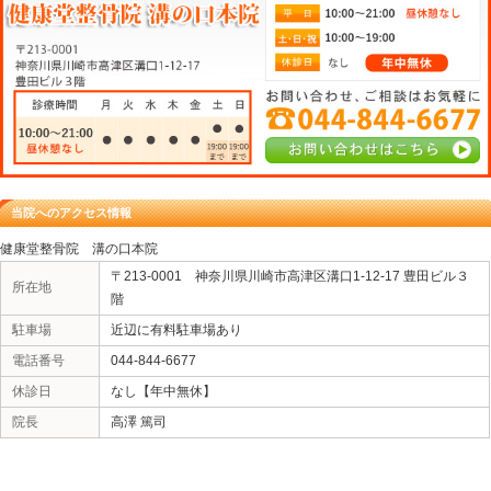
腰痛、肩こり、膝痛、寝違え、野球肩、野球肘、脱臼、テ
50肩
股関節痛、ゴルフ肘、捻挫、スポーツ外傷、スポーツ障害
関節周囲炎
頭痛、不良姿勢、打撲、パフォーマンス低下、ギックリ
変形性関節症、骨折 その他、各種痛みご相談ください。
【健康堂整骨院 溝の口本院】
＊診療時間案内
年中無休
月曜日～土曜日： 11:00～21:00
日曜日・祝日 ： 11:00～20:00
神奈川県川崎市高津区溝口1-12-17豊田ビル3階
ＴＥＬ 044-844-6677