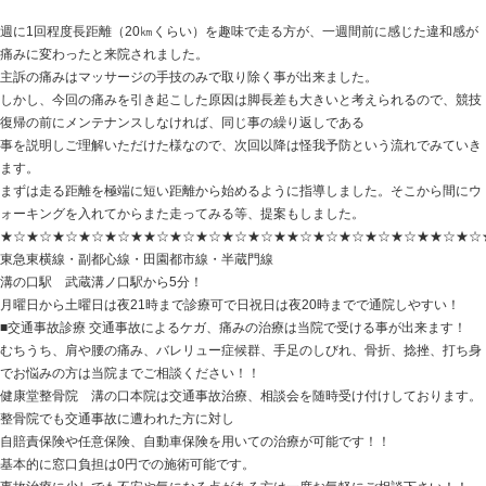
HOME
>
Blog記事一覧
>
未分類
> 足底の痛み 30代男
足底の痛み 30代男性 Mさん
2019.05.21 | Category:
未分類
週に1回程度長距離（20㎞くらい）を趣味で走る方が、
痛みに変わったと来院されました。
主訴の痛みはマッサージの手技のみで取り除く事が出来
しかし、今回の痛みを引き起こした原因は脚長差も大き
復帰の前にメンテナンスしなければ、同じ事の繰り返し
事を説明しご理解いただけた様なので、次回以降は怪我
ます。