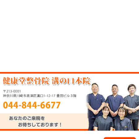
«
頚・肩・腰の痛み 30代 女性 Ｋ
骨格調
さん
当院へのアクセス情報