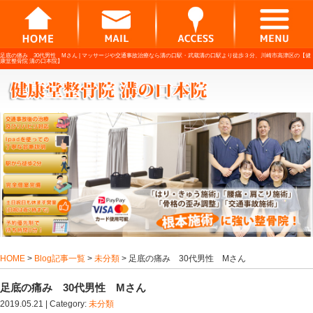
足底の痛み 30代男性 Mさん |
マッサージや交通事故治療なら溝の口駅・武蔵溝の
康堂整骨院 溝の口本院】