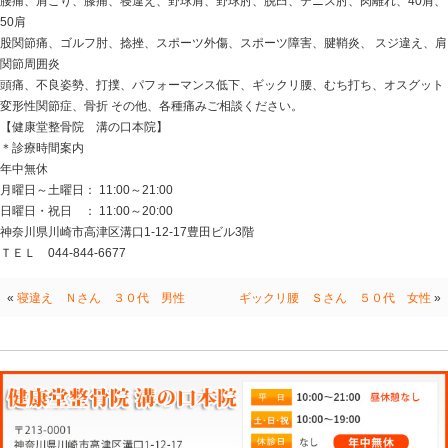
★☆★☆★☆★☆★☆★★☆★☆★☆★☆★☆★★☆★
東急東横線・副都心線・田園都市線・半蔵門線
溝の口駅 武蔵溝ノ口駅から5分！
月曜日から土曜日は夜21時まで診療可で日祝日は夜20
■交通事故診療 交通事故によるケガ、痛みの治療は当院
むちうち、肩や腰の痛み、バレリュー症候群、手足のし
でお悩みの方は当院までご相談ください！！
健康堂整骨院 溝の口本院は交通事故治療、相談会を随
整骨院でも交通事故に遭われた方に対し
自賠責保険や任意保険、自動車保険を用いての治療が可
基本的に窓口負担は0円での施術可能です。
事故治療に少しでも不安や気になる点がある方は一度お
■症例・症状
腰痛、肩こり、膝痛、寝違え、野球肩、野球肘、脱臼、テ
50肩