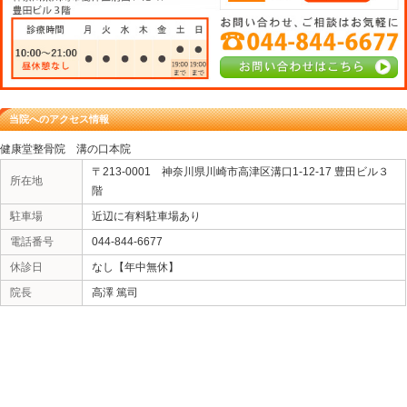
股関節痛、ゴルフ肘、捻挫、スポーツ外傷、スポーツ障害
関節周囲炎
頭痛、不良姿勢、打撲、パフォーマンス低下、ギックリ
変形性関節症、骨折 その他、各種痛みご相談ください。
【健康堂整骨院 溝の口本院】
＊診療時間案内
年中無休
月曜日～土曜日： 11:00～21:00
日曜日・祝日 ： 11:00～20:00
神奈川県川崎市高津区溝口1-12-17豊田ビル3階
ＴＥＬ 044-844-6677
«
寝違え Ｎさん ３０代 男性
ギックリ腰