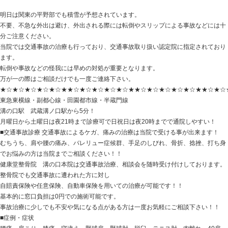
HOME
>
Blog記事一覧
>
未分類
> 明日の積雪には十分ご
明日の積雪には十分ご注意ください！
2019.02.08 | Category:
未分類
明日は関東の平野部でも積雪が予想されています。
不要、不急な外出は避け、外出される際には転倒やスリ
分ご注意ください。
当院では交通事故の治療も行っており、交通事故取り扱
ます。
転倒や事故などの怪我には早めの対処が重要となります
万が一の際はご相談だけでも一度ご連絡下さい。