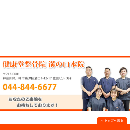
当院へのアクセス情報
健康堂整骨院 溝の口本院
〒213-0001 神奈川県川崎市高津区溝口
所在地
階
駐車場
近辺に有料駐車場あり
電話番号
044-844-6677
休診日
なし【年中無休】