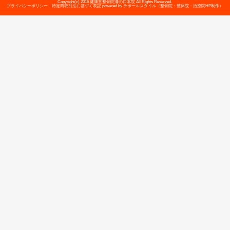
院長
高澤 篤司