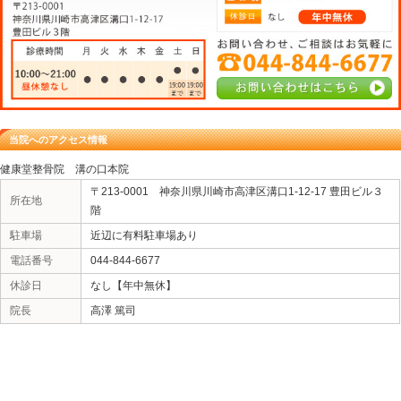
«
左膝痛 Ｈさん 40代 男性